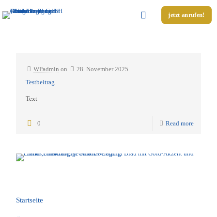
jetzt anrufen!
Categories
Tags
Authors
Show all
WPadmin
on
28. November 2025
Testbeitrag
Text
0
Read more
Unsere Seiten
Startseite