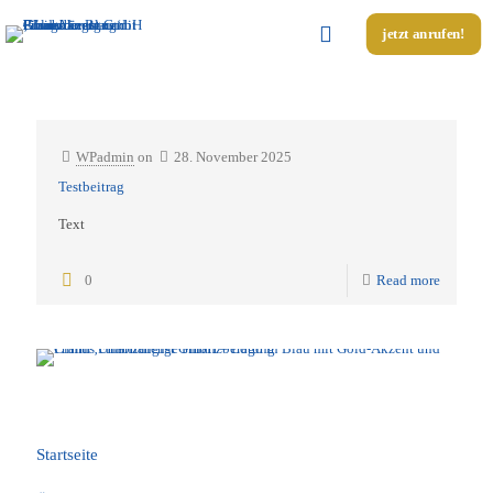
jetzt anrufen!
Categories
Tags
Authors
Show all
WPadmin
on
28. November 2025
Testbeitrag
Text
0
Read more
Unsere Seiten
Startseite